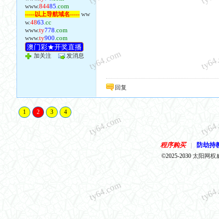
www.
844
85
.com
ww
-----以上导航域名-----
w.
48
63
.cc
www.
ty
778
.com
www.
ty
900
.com
澳门彩★开奖直播
ty64.com
ty64
加关注
发消息
回复
1
2
3
4
ty64.com
ty64
程序购买
防劫持
|
©2025-2030
太阳网权
ty64.com
ty64