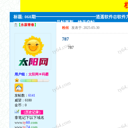
权威
标题: 060期━━━━━━━━━━━━━━逍遥软件㊣软件
━━━━━━━━━━见帖更新，绝无空帖。
【
永葆青春
】
粉丝
发表于: 2025-05-30
787
ty64.com
ty64
787
用户组：
太阳网☀码霸
ty64.com
ty64
发帖数：
6141
威望：6180
金币：0
（历史记录）
拿笔记下以下域名
ty64.com
ty64
www.
ty
60
.com
www.
ty
74
.com